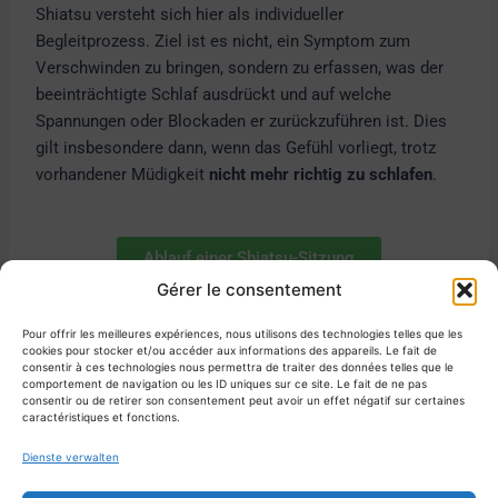
Shiatsu versteht sich hier als individueller
Begleitprozess. Ziel ist es nicht, ein Symptom zum
Verschwinden zu bringen, sondern zu erfassen, was der
beeinträchtigte Schlaf ausdrückt und auf welche
Spannungen oder Blockaden er zurückzuführen ist. Dies
gilt insbesondere dann, wenn das Gefühl vorliegt, trotz
vorhandener Müdigkeit
nicht mehr richtig zu schlafen
.
Ablauf einer Shiatsu-Sitzung
Gérer le consentement
Pour offrir les meilleures expériences, nous utilisons des technologies telles que les
cookies pour stocker et/ou accéder aux informations des appareils. Le fait de
ZURÜCK
WEITER
consentir à ces technologies nous permettra de traiter des données telles que le
comportement de navigation ou les ID uniques sur ce site. Le fait de ne pas
consentir ou de retirer son consentement peut avoir un effet négatif sur certaines
caractéristiques et fonctions.
Dienste verwalten