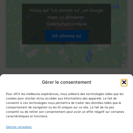
Klicke auf "Ich stimme zu", um Google
maps zu aktivieren
Datenschutzrichtlinie
Ich stimme zu
Gérer le consentement
Katharina Puhst
Pour offrir les meilleures expériences, nous utilisons des technologies telles que les
cookies pour stocker et/ou accéder aux informations des appareils. Le fait de
consentir à ces technologies nous permettra de traiter des données telles que le
07 66 14 21 77
comportement de navigation ou les ID uniques sur ce site. Le fait de ne pas
consentir ou de retirer son consentement peut avoir un effet négatif sur certaines
caractéristiques et fonctions.
contact@shiatsu-rivegauche.fr
Dienste verwalten