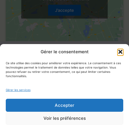
J’accepte
Gérer le consentement
Katharina Puhst
Ce site utilise des cookies pour améliorer votre expérience. Le consentement à ces
technologies permet le traitement de données telles que votre navigation. Vous
07 66 14 21 77
pouvez refuser ou retirer votre consentement, ce qui peut limiter certaines
fonctionnalités.
contact@shiatsu-rivegauche.fr
Gérer les services
Accepter
Mentions légales
Politique de confidentialité
Voir les préférences
Site créé par Webilie